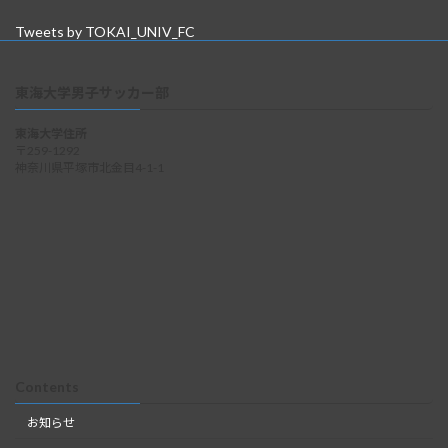
Tweets by TOKAI_UNIV_FC
東海大学男子サッカー部
東海大学住所
〒259-1292
神奈川県平塚市北金目4-1-1
Contents
お知らせ