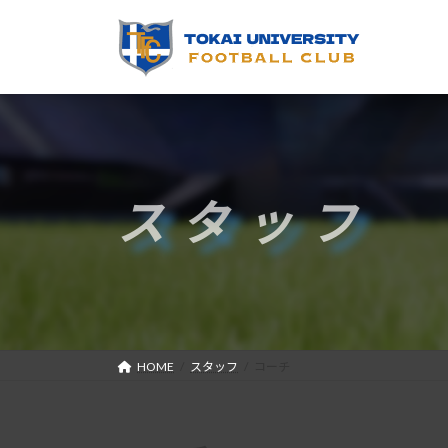
コ
ナ
ン
ビ
テ
ゲ
ン
ー
ツ
シ
へ
ョ
ス
ン
キ
に
スタッフ
ッ
移
プ
動
HOME
スタッフ
コーチ