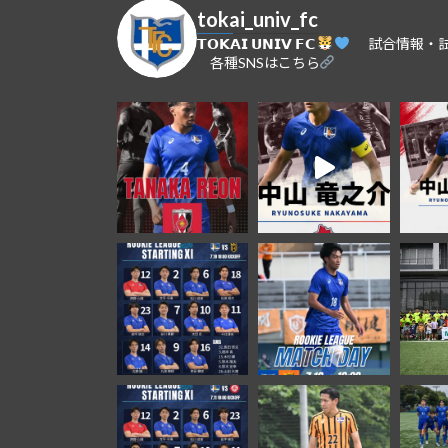
tokai_univ_fc
𝗧𝗢𝗞𝗔𝗜 𝗨𝗡𝗜𝗩 𝗙𝗖
⠀
試合情報・試
⠀
各種SNSはこちら