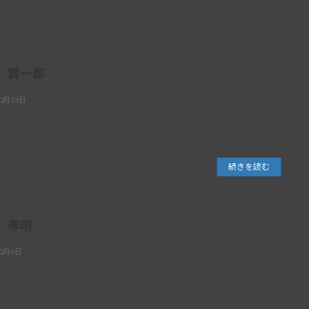
 賢一郎
10月13日
続きを読む
 孝明
10月6日